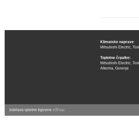
Klimatske naprave
:
Mitsubishi Electric
,
Tos
Toplotne črpalke:
Mitsubishi Electric
,
Tos
Alterma
,
Gorenje
Izdelava spletne trgovine