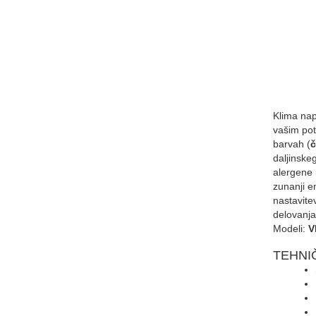
Klima na
vašim pot
barvah (
č
daljinske
alergene 
zunanji e
nastavite
delovanja
Modeli:
V
TEHNI