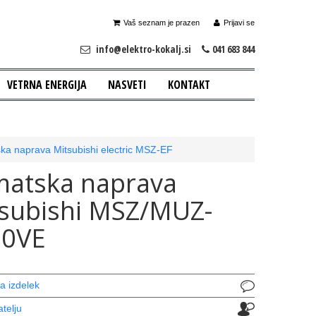
Vaš seznam je prazen
Prijavi se
info@elektro-kokalj.si
041 683 844
VETRNA ENERGIJA
NASVETI
KONTAKT
ska naprava Mitsubishi electric MSZ-EF
matska naprava
subishi MSZ/MUZ-
50VE
a izdelek
atelju