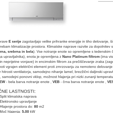
prave
E serije
zagotavljajo velike prihranke energije in tiho delovanje,
rebam klimatizacije prostora. Klimatske naprave razvite za dopolnitev 
rna, srebrna in bela
). Vse notranje enote so opremljene s tedenskim
ga upravljalnika), enota je opremljena z
Nano Platinum filtrom
(ima vis
in neprijetne vonjave) in encimskim filtrom za prečiščevanje zraka (zagot
noti vgrajen električni element proti zmrzovanju za nemoteno delovanje
v hitrosti ventilatorja, samodejno nihanje lamel, brezžični daljinski u
, samodejni ponovni vklop, možnost hlajenja pri nizki zunanji temperaturi
EW
- bela barva notranje enote ,
VEB
- črna barva notranje enote ,
VE
ČNE LASTNOSTI:
Split klimatska naprava
Elektronsko upravljanje
Hlajenje prostora do:
80
m2
Moč hlajenja:
5,00
kW