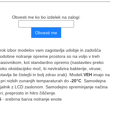
Obvesti me ko bo izdelek na zalogi:
 širok izbor modelov vam zagotavlja udobje in zadošča
sodobne notranje opreme prostora so na voljo v treh
 časovnikom, kot standardno opremo (nastavitev preko
oko oksidacijsko moč, ki nevtralizira bakterije, viruse,
avlja še čistejši in bolj zdrav zrak). Modeli
VEH
imajo na
 pri nizkih zunanjih temparaturah do
-20°C
. Samodejna
pravljalnik z LCD zaslonom. Samodejno spreminjanje načina
, preprosto in hitro čiščenje.
S
- srebrna barva notranje enote