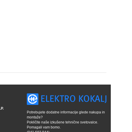
P.
Potrebujete dodatne informacije glede nakupa in
montaže?
Pokličite naše izkušene tehnične svetovalce.
Pomagali vam bomo.