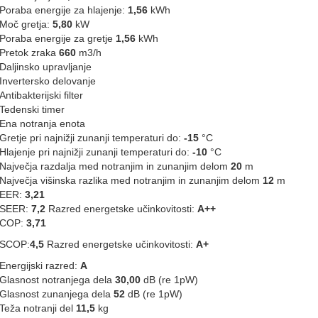
Poraba energije za hlajenje:
1,56
kWh
Moč gretja:
5,80
kW
Poraba energije za gretje
1,56
kWh
Pretok zraka
660
m3/h
Daljinsko upravljanje
Invertersko delovanje
Antibakterijski filter
Tedenski timer
Ena notranja enota
Gretje pri najnižji zunanji temperaturi do:
-15
°C
Hlajenje pri najnižji zunanji temperaturi do:
-10
°C
Največja razdalja med notranjim in zunanjim delom
20
m
Največja višinska razlika med notranjim in zunanjim delom
12
m
EER:
3,21
SEER:
7,2
Razred energetske učinkovitosti:
A++
COP:
3,71
SCOP:
4,5
Razred energetske učinkovitosti:
A+
Energijski razred:
A
Glasnost notranjega dela
30,00
dB (re 1pW)
Glasnost zunanjega dela
52
dB (re 1pW)
Teža notranji del
11,5
kg