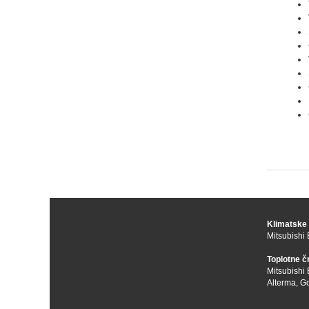
Klimatske
Mitsubishi 
Toplotne č
Mitsubishi 
Alterma
,
Go