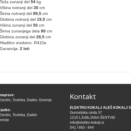
Teža zunanji del
54
kg
Višina notranji del
30
cm
Širina notranji del
89,5
cm
Globina notranji del
19,5
cm
Višina zunanji del
50
cm
Širina zunanjega dela
80
cm
Globina zunanji del
28,5
cm
Hladilno sredstvo: R410a
Garancija:
2 leti
Kontakt
 naprave
:
Electric
,
Toshiba
,
Daikin
,
Gorenje
ELEKTRO KOKALJ ALEŠ KOKALJ S.
rpalke:
Gunceljska cesta 37
Electric
,
Toshiba
,
Daikin
1210 LJUBLJANA-ŠENTVID
renje
info@elektro-kokalj.si
041 / 683 - 844