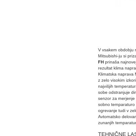
V vsakem obdobju ra
Mitsubishi-ju si pr
FH
prinaša najnovej
rezultat klima napra
Klimatska naprava M
z zelo visokim izkor
najvišjih temperat
sobe odstranjuje dim
senzor za merjenje 
sobno temparaturo t
ogrevanje tudi v z
Avtomatsko delovanj
zunanjih temparatu
TEHNIČNE LA