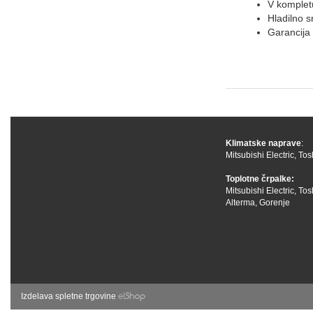
V kompletu
Hladilno 
Garancija
Klimatske naprave
:
Mitsubishi Electric
,
Tos
Toplotne črpalke:
Mitsubishi Electric
,
Tos
Alterma
,
Gorenje
Izdelava spletne trgovine