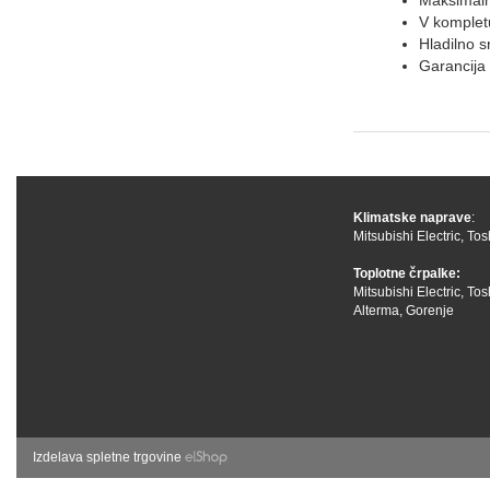
V kompletu
Hladilno 
Garancija
Klimatske naprave
:
Mitsubishi Electric
,
Tos
Toplotne črpalke:
Mitsubishi Electric
,
Tos
Alterma
,
Gorenje
Izdelava spletne trgovine