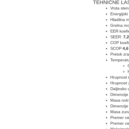
TEHNIČNE LA
Vrsta ste
Energijski
Hladilna 
Grelna m
EER koefi
SEER:
7,2
COP koefi
SCOP:
4,6
Pretok zr
Temperatu
Hrupnost 
Hrupnost 
Daljinsko 
Dimenzije
Masa notr
Dimenzije
Masa zuna
Premer ce
Premer ce
Maksimalna