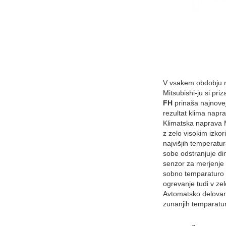
V vsakem obdobju ra
Mitsubishi-ju si pr
FH
prinaša najnovej
rezultat klima napra
Klimatska naprava M
z zelo visokim izkor
najvišjih temperatu
sobe odstranjuje di
senzor za merjenje 
sobno temparaturo t
ogrevanje tudi v z
Avtomatsko delovanj
zunanjih temparatu