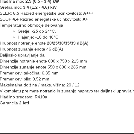
Hladilna moč
2,5 (0,5 - 3,4) kW
Grelna moč
3,4 (1,2 - 4,6) kW
SEER:
8,5
Razred energetske učinkovitosti:
A+++
SCOP:
4,4
Razred energetske učinkovitosti:
A+
Temperaturno območje delovanja
Gretje:
-25
do 24°C,
Hlajenje: -10 do 46°C
Hrupnost notranje enote
20/25/30/35/39 dB(A)
Hrupnost zunanje enote 46 dB(A)
Daljinsko upravljanje da
Dimenzije notranje enote 600 x 750 x 215 mm
Dimenzije zunanje enote 550 x 800 x 285 mm
Premer cevi tekočina: 6,35 mm
Premer cevi plin: 9,52 mm
Maksimalna dolžina / maks. višina: 20 / 12
V kompletu prejmete notranjo in zunanjo napravo ter daljinski upravljal
Hladilno sredstvo: R410a
Garancija
2 leti