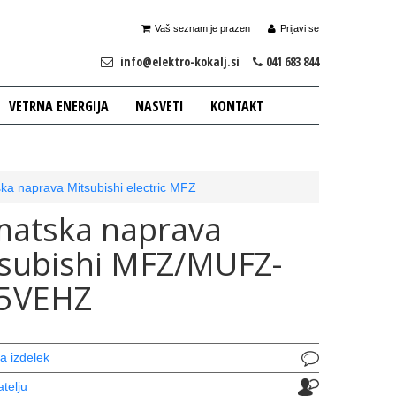
Vaš seznam je prazen
Prijavi se
info@elektro-kokalj.si
041 683 844
VETRNA ENERGIJA
NASVETI
KONTAKT
ska naprava Mitsubishi electric MFZ
matska naprava
subishi MFZ/MUFZ-
25VEHZ
a izdelek
atelju