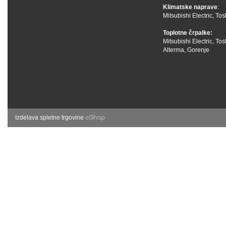
Klimatske naprave
:
Mitsubishi Electric
,
Tos
Toplotne črpalke:
Mitsubishi Electric
,
Tos
Alterma
,
Gorenje
Izdelava spletne trgovine