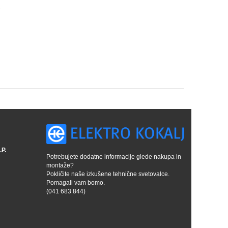
2
P.
Potrebujete dodatne informacije glede nakupa in
montaže?
Pokličite naše izkušene tehnične svetovalce.
Pomagali vam bomo.
(041 683 844)