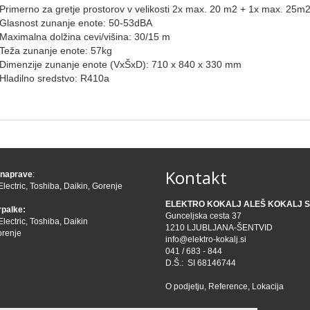
Primerno za gretje prostorov v velikosti 2x max. 20 m2 + 1x max. 25m
Glasnost zunanje enote: 50-53dBA
Maximalna dolžina cevi/višina: 30/15 m
Teža zunanje enote: 57kg
Dimenzije zunanje enote (VxŠxD): 710 x 840 x 330 mm
Hladilno sredstvo: R410a
Kontakt
 naprave
:
Electric
,
Toshiba
,
Daikin
,
Gorenje
ELEKTRO KOKALJ ALEŠ KOKALJ S.
rpalke:
Gunceljska cesta 37
Electric
,
Toshiba
,
Daikin
1210 LJUBLJANA-ŠENTVID
renje
info@elektro-kokalj.si
041 / 683 - 844
D.Š.: SI 68146744
O podjetju
,
Reference
,
Lokacija