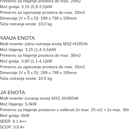
Primerno za hlajenje prostora do max. 25m2
Moč gretja: 3,15 (0,9-3,5)kW
Primerno za ogrevanje prostora do max. 20m2
Dimenzije (V x Š x D): 299 x 798 x 195mm
Teža notranje enote: 10,0 kg
TRANJA ENOTA
Multi inverter zidna notranja enota MSZ-HJ35VA
Moč hlajenja: 3,15 (1,4-3,5)kW
Primerno za hlajenje prostora do max. 30m2
Moč gretja: 3,60 (1,1-4,1)kW
Primerno za ogrevanje prostora do max. 25m2
Dimenzije (V x Š x D): 299 x 798 x 195mm
Teža notranje enote: 10,0 kg
JA ENOTA
Multi inverter zunanja enota MXZ-3HJ50VA
Moč hlajenja: 5,0kW
Primerno za hlajenje prostorov v velikosti 2x max. 25 m2 + 1x max. 3
Moč gretja: 6kW
SEER: 6.1 A++
SCOP: 3.8 A+