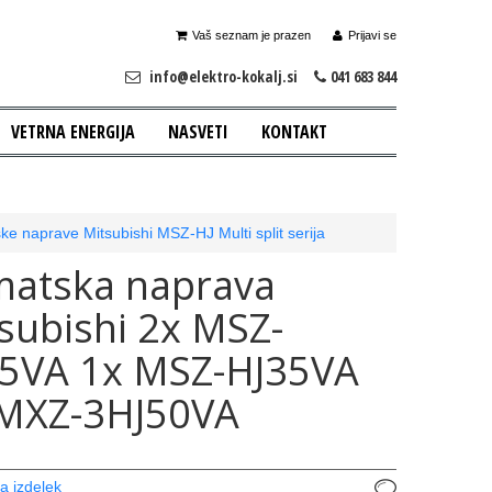
Vaš seznam je prazen
Prijavi se
info@elektro-kokalj.si
041 683 844
VETRNA ENERGIJA
NASVETI
KONTAKT
ke naprave Mitsubishi MSZ-HJ Multi split serija
matska naprava
subishi 2x MSZ-
5VA 1x MSZ-HJ35VA
 MXZ-3HJ50VA
a izdelek