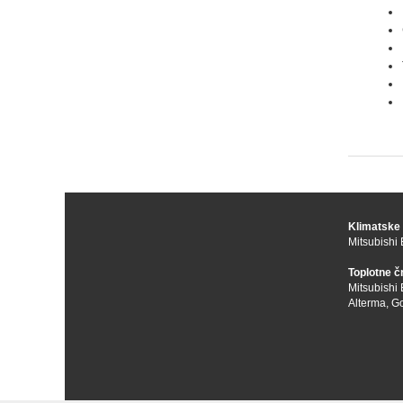
Klimatske
Mitsubishi 
Toplotne č
Mitsubishi 
Alterma
,
Go