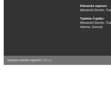
Klimatske naprave
:
Mitsubishi Electric
,
Tos
Toplotne črpalke:
Mitsubishi Electric
,
Tos
Alterma
,
Gorenje
Izdelava spletne trgovine