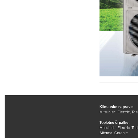
Klimatske naprave
:
Mitsubishi Electric
,
Tos
Toplotne črpalke:
Mitsubishi Electric
,
Tos
Alterma
,
Gorenje