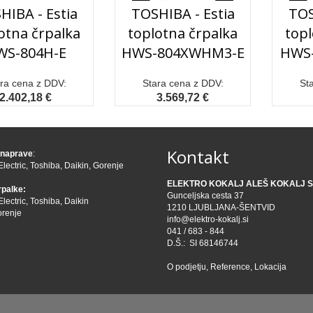
HIBA - Estia
TOSHIBA - Estia
TOS
otna črpalka
toplotna črpalka
topl
WS-804H-E
HWS-804XWHM3-E
HWS
ra cena z DDV:
Stara cena z DDV:
St
2.402,18 €
3.569,72 €
Kontakt
 naprave
:
Electric
,
Toshiba
,
Daikin
,
Gorenje
ELEKTRO KOKALJ ALEŠ KOKALJ S.
rpalke:
Gunceljska cesta 37
Electric
,
Toshiba
,
Daikin
1210 LJUBLJANA-ŠENTVID
renje
info@elektro-kokalj.si
041 / 683 - 844
D.Š.: SI 68146744
O podjetju
,
Reference
,
Lokacija