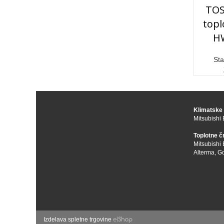
TOS
topl
H
Sta
Klimatske
Mitsubishi 
Toplotne č
Mitsubishi 
Alterma
,
Go
Izdelava spletne trgovine