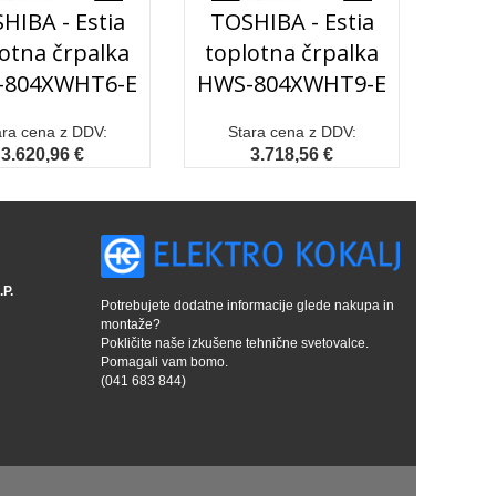
HIBA - Estia
TOSHIBA - Estia
otna črpalka
toplotna črpalka
-804XWHT6-E
HWS-804XWHT9-E
ara cena z DDV:
Stara cena z DDV:
3.620,96 €
3.718,56 €
P.
Potrebujete dodatne informacije glede nakupa in
montaže?
Pokličite naše izkušene tehnične svetovalce.
Pomagali vam bomo.
(041 683 844)