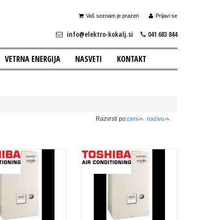
Vaš seznam je prazen
Prijavi se
info@elektro-kokalj.si
041 683 844
VETRNA ENERGIJA
NASVETI
KONTAKT
Razvrsti po:
ceni
nazivu