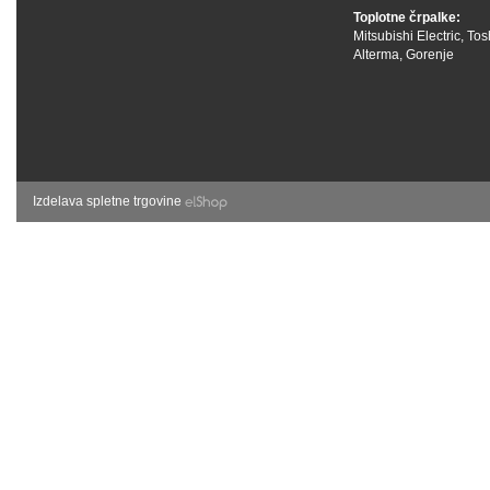
Toplotne črpalke:
Mitsubishi Electric
,
Tos
Alterma
,
Gorenje
Izdelava spletne trgovine