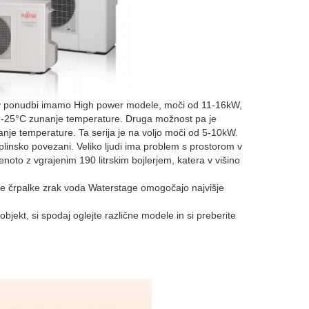
eč v ponudbi imamo High power modele, moči od 11-16kW,
o -25°C zunanje temperature. Druga možnost pa je
nje temperature. Ta serija je na voljo moči od 5-10kW.
a plinsko povezani. Veliko ljudi ima problem s prostorom v
o enoto z vgrajenim 190 litrskim bojlerjem, katera v višino
ne črpalke zrak voda Waterstage omogočajo najvišje
bjekt, si spodaj oglejte različne modele in si preberite