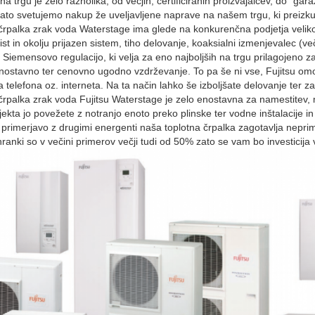
a trgu je zelo raznolika, od večjih, certificiranih proizvajalcev, do “g
to svetujemo nakup že uveljavljene naprave na našem trgu, ki preiz
črpalka zrak voda Waterstage ima glede na konkurenčna podjetja veliko p
ist in okolju prijazen sistem, tiho delovanje, koaksialni izmenjevalec (v
i Siemensovo regulacijo, ki velja za eno najboljših na trgu prilagojeno z
nostavno ter cenovno ugodno vzdrževanje. To pa še ni vse, Fujitsu omog
 telefona oz. interneta. Na ta način lahko še izboljšate delovanje ter z
črpalka zrak voda Fujitsu Waterstage je zelo enostavna za namestitev, 
bjekta jo povežete z notranjo enoto preko plinske ter vodne inštalacije in
primerjavo z drugimi energenti naša toplotna črpalka zagotavlja nepri
hranki so v večini primerov večji tudi od 50% zato se vam bo investicija 