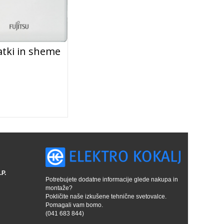
tki in sheme
P.
Potrebujete dodatne informacije glede nakupa in
montaže?
Pokličite naše izkušene tehnične svetovalce.
Pomagali vam bomo.
(041 683 844)