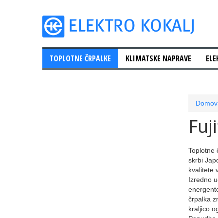
TOPLOTNE ČRPALKE
KLIMATSKE NAPRAVE
ELE
Domov
Fuj
Toplotne 
skrbi Jap
kvalitete
Izredno u
energento
črpalka z
kraljico o