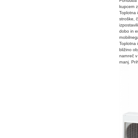
Ponudba n
kupcem za
Toplotna 
stroške, č
izpostavil
dobo in e
mobilnega
Toplotna 
bližino o
namreč v 
manj. Pri