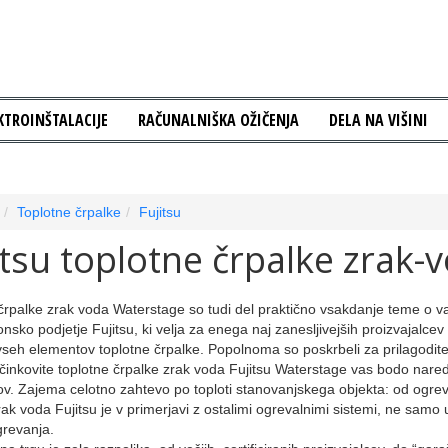
KTROINŠTALACIJE
RAČUNALNIŠKA OŽIČENJA
DELA NA VIŠINI
Toplotne črpalke
Fujitsu
itsu toplotne črpalke zrak-
črpalke zrak voda Waterstage so tudi del praktično vsakdanje teme o va
onsko podjetje Fujitsu, ki velja za enega naj zanesljivejših proizvajalc
 vseh elementov toplotne črpalke. Popolnoma so poskrbeli za prilagodit
činkovite toplotne črpalke zrak voda Fujitsu Waterstage vas bodo naredi
v. Zajema celotno zahtevo po toploti stanovanjskega objekta: od ogrev
rak voda Fujitsu je v primerjavi z ostalimi ogrevalnimi sistemi, ne samo 
grevanja.