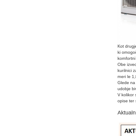
Kot drugj
ki omogoč
komfortni
Obe izved
kurilnici 
meri le 1
Glede na 
udobje bi
V kolikor
opise ter 
Aktualn