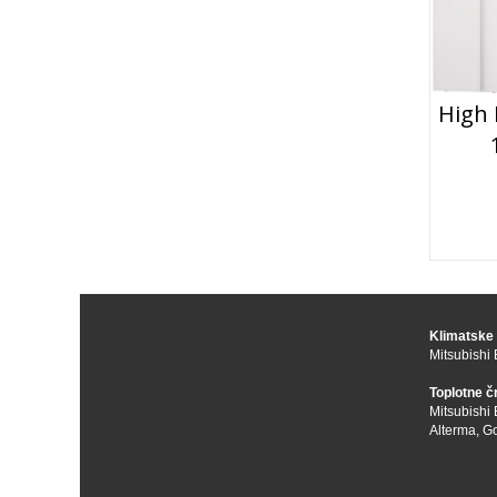
High 
Klimatske
Mitsubishi 
Toplotne č
Mitsubishi 
Alterma
,
Go