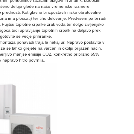
aražnih” ponudnikov različnih blagovnih znamk. Bodočim
kušeno deluje glede na naše vremenske razmere.
rednosti. Kot glavne bi izpostavili nizke obratovalne
ečina ima ploščati) ter tiho delovanje. Predvsem pa bi radi
a Fujitsu toplotne črpalke zrak voda ter dolgo življenjsko
oča tudi upravljanje toplotnih črpalk na daljavo prek
agotovite še večje prihranke.
montaža ponavadi traja le nekaj ur. Napravo postavite v
 že se lahko grejete na varčen in okolju prijazen način,
merljivo manjše emisije CO2, konkretno približno 65%
v napravo hitro povrnila.