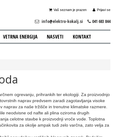
Vaš seznam je prazen
Prijavi se
info@elektro-kokalj.si
041 683 844
VETRNA ENERGIJA
NASVETI
KONTAKT
voda
rčnem ogrevanju, prihrankih ter ekologiji. Za proizvodnjo
ev tovrstnih naprav predvsem zaradi zagotavljanja visoke
ev naprav za naše tržišče in trenutne klimatske razmere.
le neodvisne od nafte ali plina oziroma drugih
anja celotne stavbe k proizvodnji vroče vode. Toplotna
učinkovita za okolje ampak tudi zelo varčna, zato velja za