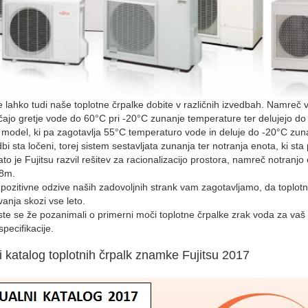
e lahko tudi naše toplotne črpalke dobite v različnih izvedbah. Namr
ajo gretje vode do 60°C pri -20°C zunanje temperature ter delujejo d
 model, ki pa zagotavlja 55°C temperaturo vode in deluje do -20°C zuna
bi sta ločeni, torej sistem sestavljata zunanja ter notranja enota, ki st
zato je Fujitsu razvil rešitev za racionalizacijo prostora, namreč notranj
,8m.
pozitivne odzive naših zadovoljnih strank vam zagotavljamo, da toplot
vanja skozi vse leto.
 ste se že pozanimali o primerni moči toplotne črpalke zrak voda za vaš o
specifikacije.
i katalog toplotnih črpalk znamke Fujitsu 2017