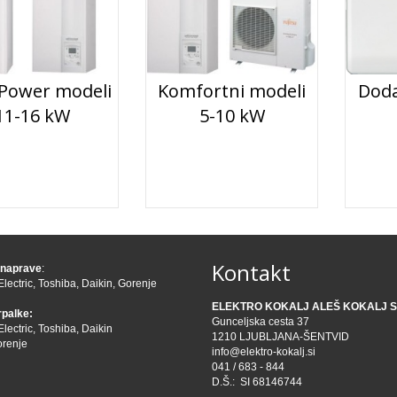
Power modeli
Komfortni modeli
Doda
11-16 kW
5-10 kW
Kontakt
 naprave
:
Electric
,
Toshiba
,
Daikin
,
Gorenje
ELEKTRO KOKALJ ALEŠ KOKALJ S.
rpalke:
Gunceljska cesta 37
Electric
,
Toshiba
,
Daikin
1210 LJUBLJANA-ŠENTVID
renje
info@elektro-kokalj.si
041 / 683 - 844
D.Š.: SI 68146744